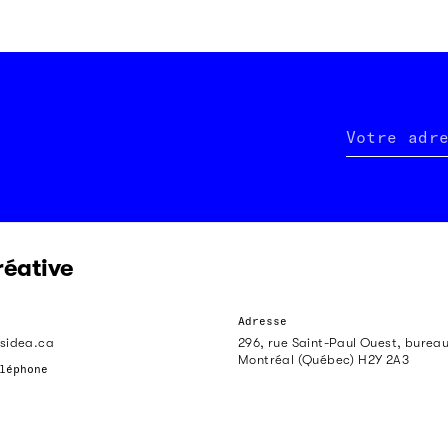
Votre adr
réative
Adresse
sidea.ca
296, rue Saint-Paul Ouest, burea
Montréal (Québec) H2Y 2A3
léphone