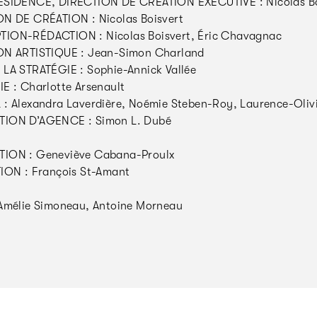
ÉSIDENCE, DIRECTION DE CRÉATION EXÉCUTIVE : Nicolas Bo
N DE CRÉATION : Nicolas Boisvert
ION-RÉDACTION : Nicolas Boisvert, Éric Chavagnac
ON ARTISTIQUE : Jean-Simon Charland
LA STRATÉGIE : Sophie-Annick Vallée
E : Charlotte Arsenault
: Alexandra Laverdière, Noémie Steben-Roy, Laurence-Oliv
ION D’AGENCE : Simon L. Dubé
ION : Geneviève Cabana-Proulx
ION : François St-Amant
Amélie Simoneau, Antoine Morneau