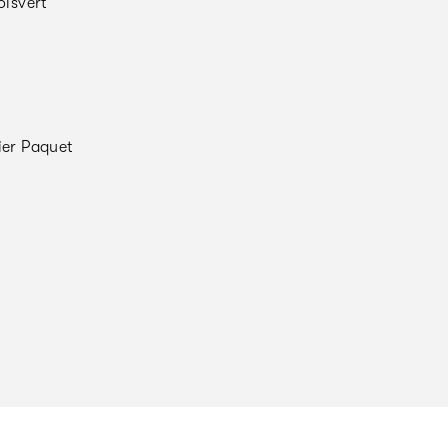
isvert
ier Paquet