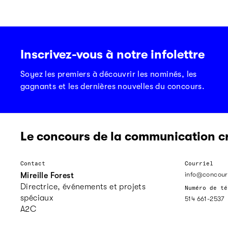
Inscrivez-vous à notre infolettre
Soyez les premiers à découvrir les nominés, les
gagnants et les dernières nouvelles du concours.
Le concours de la communication c
Contact
Courriel
info@concour
Mireille Forest
Directrice, événements et projets
Numéro de té
spéciaux
514 661-2537
A2C