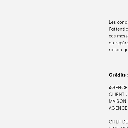
Les condu
l’attenti
ces messa
du repéra
raison qu
Crédits 
AGENCE 
CLIENT :
MAISON 
AGENCE 
CHEF DE 