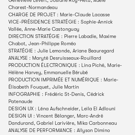
Geneviève Levert, Josiane Roy-Hétu, Adèle
Charest-Normandeau
CHARGE DE PROJET : Marie-Claude Lacasse
VICE-PRÉSIDENCE STRATÉGIE : Sophie-Annick
Vallée, Anne-Marie Castonguay
DIRECTION STRATÉGIE : Pierre Labadie, Maxime
Chabot, Jean-Philippe Roméo
STRATÉGIE : Julie Lemonde, Ariane Beauregard
ANALYSE : Maryté Desruisseaux-Rouillard
PRODUCTION ÉLECTRONIQUE : Lina Piché, Marie-
Hélène Harvey, Emmanuelle Bérubé
PRODUCTION IMPRIMÉE ET NUMÉRIQUE : Marie-
Élisabeth Fouquet, Julie Martin
INFOGRAPHIE : Frédéric St-Denis, Cédrick
Patenaude
DESIGN UX : Léna Aufschneider, Leila El Adlouni
DESIGN UI : Vincent Bélanger, Marc-André
Dandurand, Gabriel Larivière, Mika Carbonneau
ANALYSE DE PERFORMANCE : Allyson Dimino