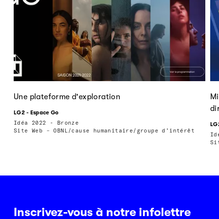
Une plateforme d'exploration
Mi
di
LG2 - Espace Go
Idéa 2022 - Bronze
LG
Site Web – OBNL/cause humanitaire/groupe d’intérêt
Id
Si
Inscrivez-vous à notre infolettre