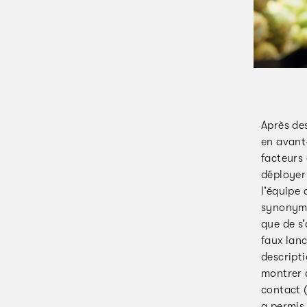
Après des
en avant
facteurs 
déployer 
l’équipe 
synonyme 
que de s’
faux lan
descripti
montrer d
contact 
a permis