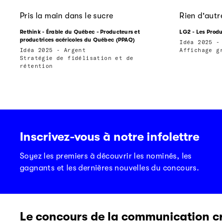
Pris la main dans le sucre
Rien d'autr
Rethink - Érable du Québec - Producteurs et
LG2 - Les Produ
productrices acéricoles du Québec (PPAQ)
Idéa 2025 -
Idéa 2025 - Argent
Affichage g
Stratégie de fidélisation et de
rétention
Inscrivez-vous à notre infolettre
Soyez les premiers à découvrir les nominés, les
gagnants et les dernières nouvelles du concours.
Le concours de la communication c