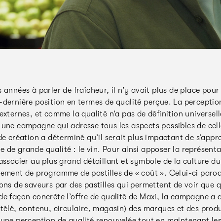
 années à parler de fraîcheur, il n’y avait plus de place pour 
-dernière position en termes de qualité perçue. La perception
externes, et comme la qualité n’a pas de définition universell
une campagne qui adresse tous les aspects possibles de celle-
de création a déterminé qu’il serait plus impactant de s’app
de grande qualité : le vin. Pour ainsi apposer la représenta
associer au plus grand détaillant et symbole de la culture du
cement de programme de pastilles de « coût ». Celui-ci parodi
ons de saveurs par des pastilles qui permettent de voir que 
e façon concrète l’offre de qualité de Maxi, la campagne a au
(télé, contenu, circulaire, magasin) des marques et des prod
 une perception de qualité renouvelée tout en maintenant les