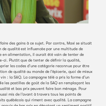
faire des gains à ce sujet. Par contre, Maxi se situait
 de qualité est influencée par une multitude de
e en alimentation, il aurait été vain de tenter de
ci. Plutôt que de tenter de définir la qualité,
roprier les codes d’une catégorie reconnue pour être
tion de qualité au monde de l’épicerie, quoi de mieux
 vin : la SAQ. La campagne télé a pris la forme d’un
e les pastilles de goût de la SAQ en remplaçant les
qualité et bas prix peuvent faire bon ménage. Pour
ssi mis de l’avant à travers tous les points de
uits québécois qui riment avec qualité. La campagne
 acquis de bas prix en dénotant un sentiment positif