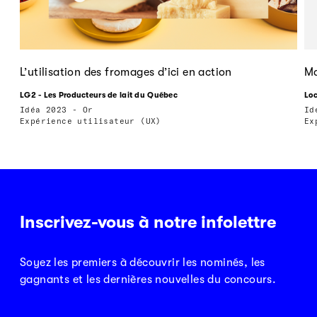
L’utilisation des fromages d’ici en action
M
LG2 - Les Producteurs de lait du Québec
Lo
Idéa 2023 - Or
Id
Expérience utilisateur (UX)
Ex
Inscrivez-vous à notre infolettre
Soyez les premiers à découvrir les nominés, les
gagnants et les dernières nouvelles du concours.