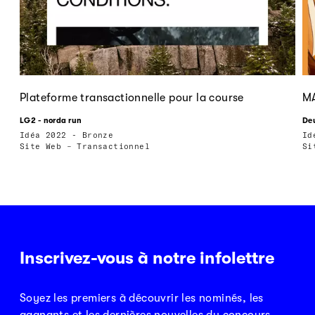
Plateforme transactionnelle pour la course
M
LG2 - norda run
Deu
Idéa 2022 - Bronze
Id
Site Web – Transactionnel
Si
Inscrivez-vous à notre infolettre
Soyez les premiers à découvrir les nominés, les
gagnants et les dernières nouvelles du concours.