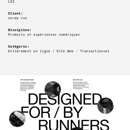
LG2
Client:
norda run
Discipline:
Produits et expériences numériques
Catégorie:
Entièrement en ligne / Site Web – Transactionnel