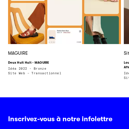
MAGUIRE
Si
Deux Huit Huit - MAGUIRE
Lou
Aft
Idéa 2022 - Bronze
Site Web – Transactionnel
Id
Si
Inscrivez-vous à notre infolettre