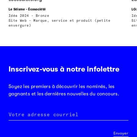
Le Séisme - Écosociété
LG2
Idéa 2024 - Bronze
Id
Site Web – Marque, service et produit (petite
Si
envergure)
en
Inscrivez-vous à notre infolettre
Soyez les premiers à découvrir les nominés, les
gagnants et les dernières nouvelles du concours.
Votre adresse courriel
Envoyer