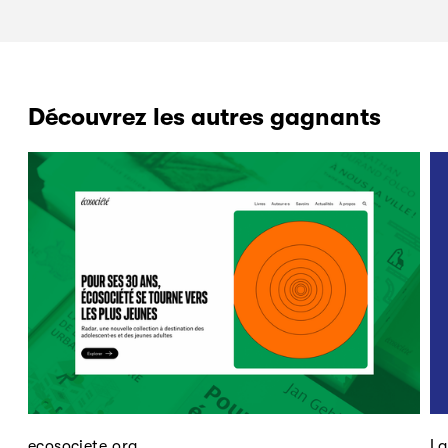
Découvrez les autres gagnants
ecosociete.org
La