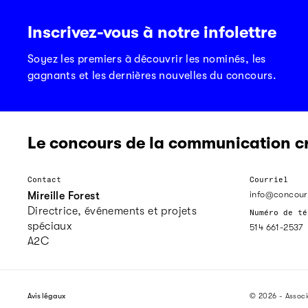
Inscrivez-vous à notre infolettre
Soyez les premiers à découvrir les nominés, les
gagnants et les dernières nouvelles du concours.
Le concours de la communication c
Contact
Courriel
info@concour
Mireille Forest
Directrice, événements et projets
Numéro de té
spéciaux
514 661-2537
A2C
Avis légaux
© 2026 - Assoc