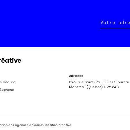
Votre adr
réative
Adresse
sidea.ca
296, rue Saint-Paul Ouest, burea
Montréal (Québec) H2Y 2A3
léphone
iation des agences de communication créative