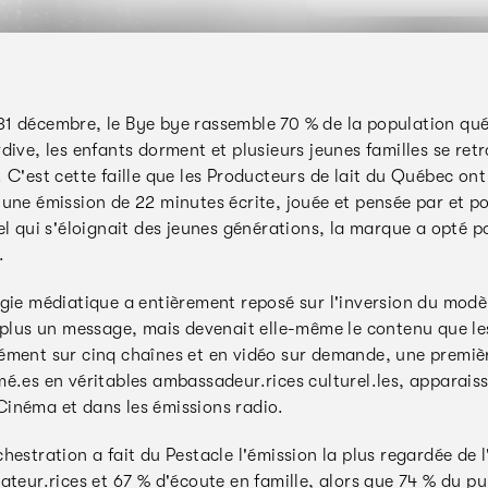
1 décembre, le Bye bye rassemble 70 % de la population québ
dive, les enfants dorment et plusieurs jeunes familles se ret
 C'est cette faille que les Producteurs de lait du Québec ont
une émission de 22 minutes écrite, jouée et pensée par et po
el qui s'éloignait des jeunes générations, la marque a opté p
n.
égie médiatique a entièrement reposé sur l'inversion du modè
 plus un message, mais devenait elle-même le contenu que les
ément sur cinq chaînes et en vidéo sur demande, une premièr
mé.es en véritables ambassadeur.rices culturel.les, apparais
inéma et dans les émissions radio.
hestration a fait du Pestacle l'émission la plus regardée de l
tateur.rices et 67 % d'écoute en famille, alors que 74 % du 