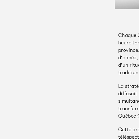
Chaque 3
heure tar
province.
d'année, 
d'un ritu
traditio
La strat
diffusait
simultan
transfor
Québec C
Cette orc
téléspec