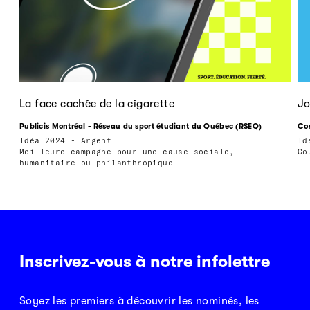
La face cachée de la cigarette
Jo
Publicis Montréal - Réseau du sport étudiant du Québec (RSEQ)
Cos
Idéa 2024 - Argent
Id
Meilleure campagne pour une cause sociale,
Co
humanitaire ou philanthropique
Inscrivez-vous à notre infolettre
Soyez les premiers à découvrir les nominés, les