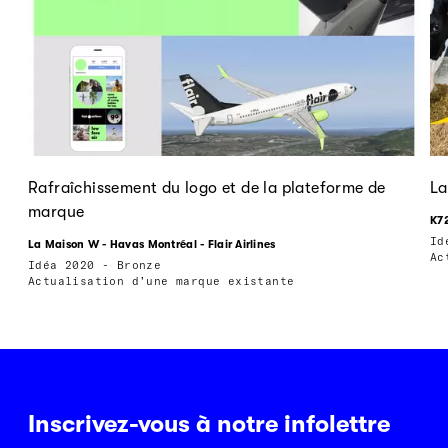
Rafraîchissement du logo et de la plateforme de
La
marque
K72
Id
La Maison W - Havas Montréal - Flair Airlines
Ac
Idéa 2020 - Bronze
Actualisation d’une marque existante
Inscrivez-vous à notre infolettre