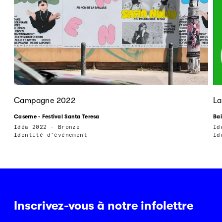
Campagne 2022
La
Caserne - Festival Santa Teresa
Bai
Idéa 2022 - Bronze
Id
Identité d’événement
Id
Inscrivez-vous à notre infolettre