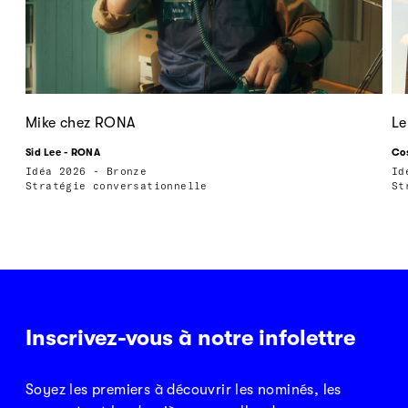
Mike chez RONA
Le
Sid Lee - RONA
Cos
Idéa 2026 - Bronze
Id
Stratégie conversationnelle
St
Inscrivez-vous à notre infolettre
Soyez les premiers à découvrir les nominés, les