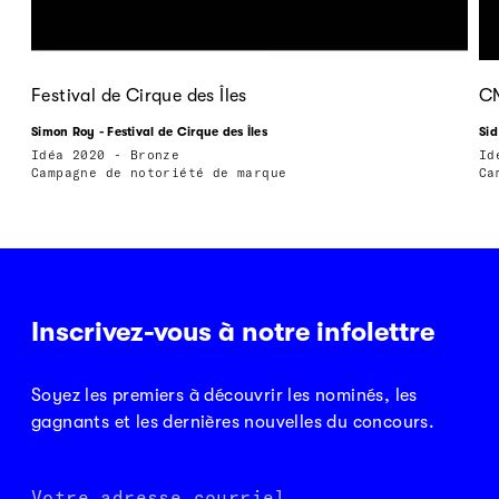
Festival de Cirque des Îles
CN
Simon Roy - Festival de Cirque des Îles
Sid
Idéa 2020 - Bronze
Id
Campagne de notoriété de marque
Ca
Inscrivez-vous à notre infolettre
Soyez les premiers à découvrir les nominés, les
gagnants et les dernières nouvelles du concours.
Votre adresse courriel