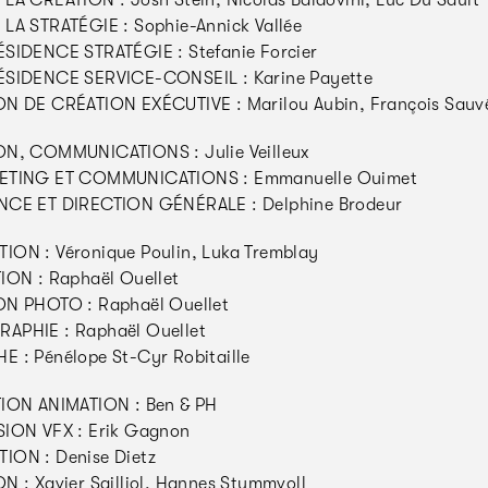
LA CRÉATION : Josh Stein, Nicolas Baldovini, Luc Du Sault
LA STRATÉGIE : Sophie-Annick Vallée
SIDENCE STRATÉGIE : Stefanie Forcier
ÉSIDENCE SERVICE-CONSEIL : Karine Payette
N DE CRÉATION EXÉCUTIVE : Marilou Aubin, François Sauv
N, COMMUNICATIONS : Julie Veilleux
ETING ET COMMUNICATIONS : Emmanuelle Ouimet
NCE ET DIRECTION GÉNÉRALE : Delphine Brodeur
ON : Véronique Poulin, Luka Tremblay
ION : Raphaël Ouellet
ON PHOTO : Raphaël Ouellet
APHIE : Raphaël Ouellet
 : Pénélope St-Cyr Robitaille
ION ANIMATION : Ben & PH
ION VFX : Erik Gagnon
ION : Denise Dietz
N : Xavier Sailliol, Hannes Stummvoll