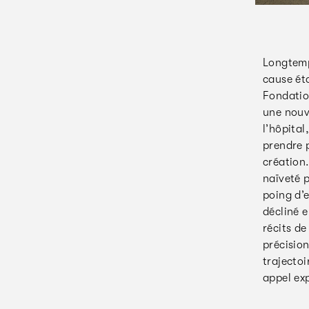
Longtemp
cause éta
Fondatio
une nouve
l’hôpital
prendre p
création.
naïveté p
poing d’e
décliné 
récits de
précision
trajectoi
appel ex