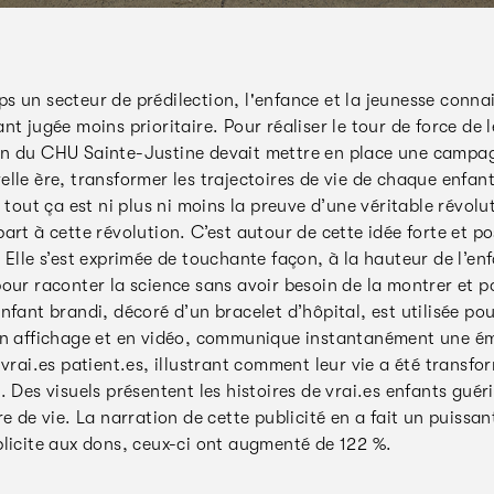
s un secteur de prédilection, l'enfance et la jeunesse conna
nt jugée moins prioritaire. Pour réaliser le tour de force de
n du CHU Sainte-Justine devait mettre en place une campagn
lle ère, transformer les trajectoires de vie de chaque enfan
, tout ça est ni plus ni moins la preuve d’une véritable révol
art à cette révolution. C’est autour de cette idée forte et po
 Elle s’est exprimée de touchante façon, à la hauteur de l’enf
our raconter la science sans avoir besoin de la montrer et p
nfant brandi, décoré d’un bracelet d’hôpital, est utilisée po
en affichage et en vidéo, communique instantanément une ém
 vrai.es patient.es, illustrant comment leur vie a été transf
. Des visuels présentent les histoires de vrai.es enfants gué
re de vie. La narration de cette publicité en a fait un puiss
plicite aux dons, ceux-ci ont augmenté de 122 %.