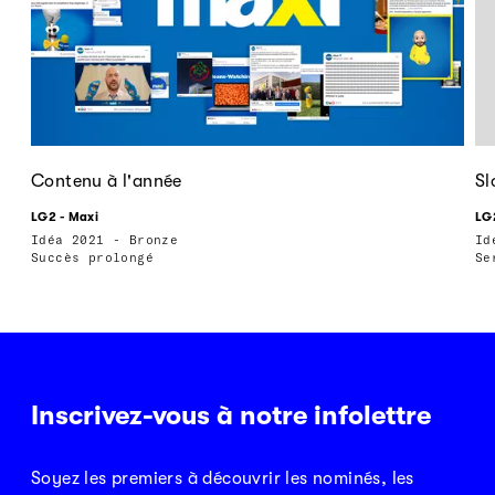
Contenu à l'année
Sl
LG2 - Maxi
LG2
Idéa 2021 - Bronze
Id
Succès prolongé
Se
Inscrivez-vous à notre infolettre
Soyez les premiers à découvrir les nominés, les