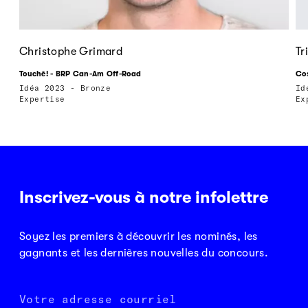
Christophe Grimard
Tr
Touché! - BRP Can-Am Off-Road
Cos
Idéa 2023 - Bronze
Id
Expertise
Ex
Inscrivez-vous à notre infolettre
Soyez les premiers à découvrir les nominés, les
gagnants et les dernières nouvelles du concours.
Votre adresse courriel