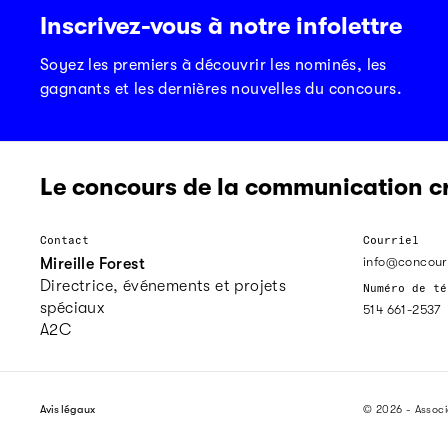
Inscrivez-vous à notre infolettre
Soyez les premiers à découvrir les nominés, les
gagnants et les dernières nouvelles du concours.
Le concours de la communication c
Contact
Courriel
info@concour
Mireille Forest
Directrice, événements et projets
Numéro de té
spéciaux
514 661-2537
A2C
Avis légaux
© 2026 - Assoc