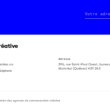
Votre adr
réative
Adresse
sidea.ca
296, rue Saint-Paul Ouest, burea
Montréal (Québec) H2Y 2A3
léphone
iation des agences de communication créative