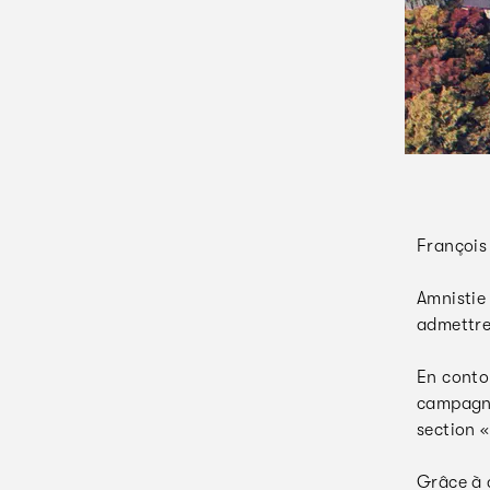
François
Amnistie 
admettre
En conto
campagne
section 
Grâce à c