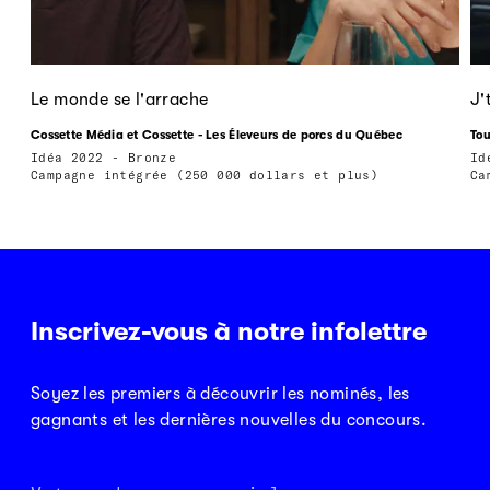
Le monde se l'arrache
J'
Cossette Média et Cossette - Les Éleveurs de porcs du Québec
Tou
Idéa 2022 - Bronze
Id
Campagne intégrée (250 000 dollars et plus)
Ca
Inscrivez-vous à notre infolettre
Soyez les premiers à découvrir les nominés, les
gagnants et les dernières nouvelles du concours.