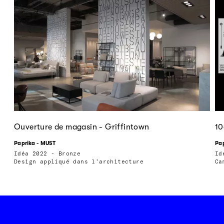
Ouverture de magasin - Griffintown
10
Paprika - MUST
Pap
Idéa 2022 - Bronze
Id
Design appliqué dans l’architecture
Ca