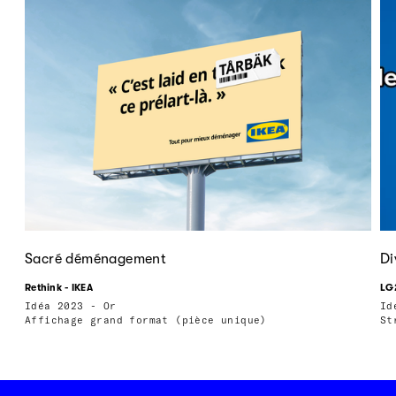
Sacré déménagement
Di
Rethink - IKEA
LG
Idéa 2023 - Or
Id
Affichage grand format (pièce unique)
St