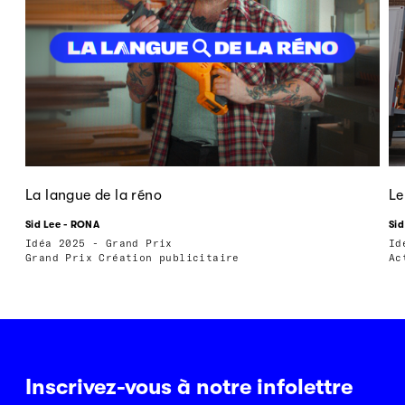
La langue de la réno
Le
Sid Lee - RONA
Sid
Idéa 2025 - Grand Prix
Id
Grand Prix Création publicitaire
Ac
Inscrivez-vous à notre infolettre