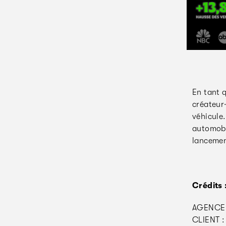
En tant 
créateur·
véhicule.
automobi
lancemen
Crédits 
AGENCE 
CLIENT :