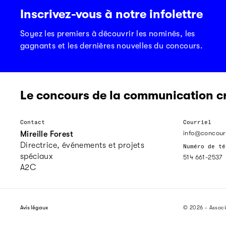
Inscrivez-vous à notre infolettre
Soyez les premiers à découvrir les nominés, les
gagnants et les dernières nouvelles du concours.
Le concours de la communication c
Contact
Courriel
info@concour
Mireille Forest
Directrice, événements et projets
Numéro de té
spéciaux
514 661-2537
A2C
Avis légaux
© 2026 - Assoc