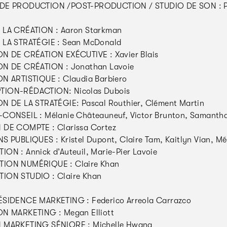
DE PRODUCTION /POST-PRODUCTION / STUDIO DE SON : 
 LA CRÉATION : Aaron Starkman
 LA STRATÉGIE : Sean McDonald
N DE CRÉATION EXÉCUTIVE : Xavier Blais
ON DE CRÉATION : Jonathan Lavoie
N ARTISTIQUE : Claudia Barbiero
ION-RÉDACTION: Nicolas Dubois
N DE LA STRATÉGIE: Pascal Routhier, Clément Martin
CONSEIL : Mélanie Châteauneuf, Victor Brunton, Samantha
 DE COMPTE : Clarissa Cortez
S PUBLIQUES : Kristel Dupont, Claire Tam, Kaitlyn Vian, M
ON : Annick d’Auteuil, Marie-Pier Lavoie
ION NUMÉRIQUE : Claire Khan
ION STUDIO : Claire Khan
ÉSIDENCE MARKETING : Federico Arreola Carrazco
N MARKETING : Megan Elliott
 MARKETING SÉNIORE : Michelle Hwang