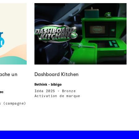
cache un
Dashboard Kitchen
Rethink - bibigo
Idéa 2025 - Bronze
ec
Activation de marque
s (campagne)