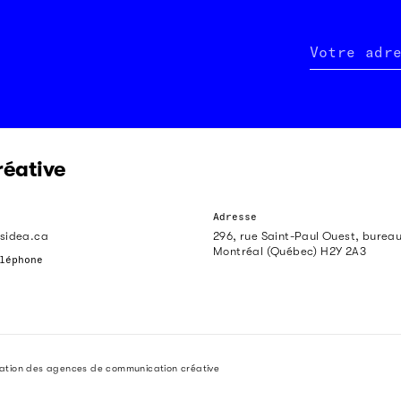
Votre adr
réative
Adresse
sidea.ca
296, rue Saint-Paul Ouest, burea
Montréal (Québec) H2Y 2A3
léphone
iation des agences de communication créative