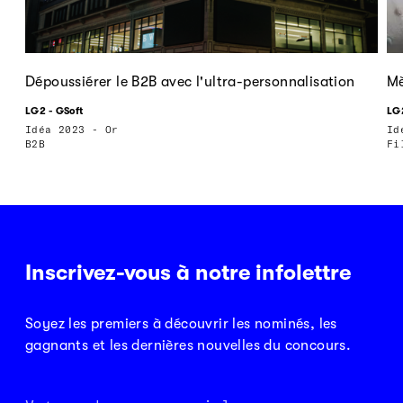
Dépoussiérer le B2B avec l'ultra-personnalisation
M
LG2 - GSoft
LG
Idéa 2023 - Or
Id
B2B
Fi
Inscrivez-vous à notre infolettre
Soyez les premiers à découvrir les nominés, les
gagnants et les dernières nouvelles du concours.