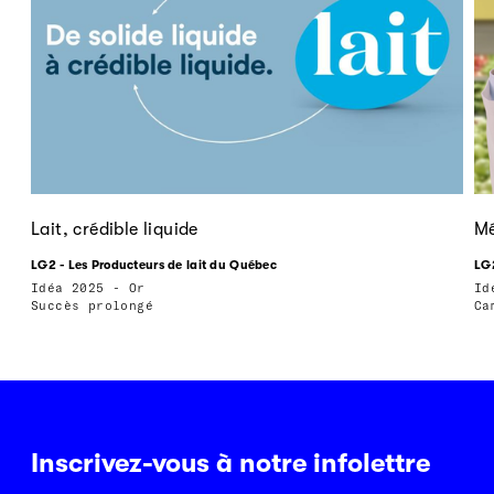
Lait, crédible liquide
Mé
LG2 - Les Producteurs de lait du Québec
LG
Idéa 2025 - Or
Id
Succès prolongé
Ca
Inscrivez-vous à notre infolettre