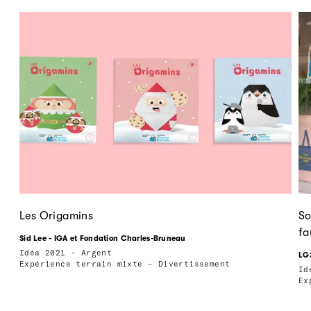
Les Origamins
So
fa
Sid Lee - IGA et Fondation Charles-Bruneau
Idéa 2021 - Argent
LG
Expérience terrain mixte – Divertissement
Id
Ex