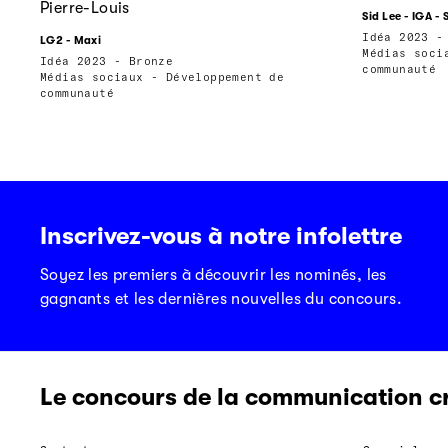
Pierre-Louis
Sid Lee - IGA -
Idéa 2023 -
LG2 - Maxi
Médias soci
Idéa 2023 - Bronze
communauté
Médias sociaux - Développement de
communauté
Inscrivez-vous à notre infolettre
Soyez les premiers à découvrir les nominés, les
gagnants et les dernières nouvelles du concours.
Le concours de la communication c