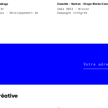
 Sobeys
Cossette - Vachon - Grupo Bimbo Ca
 Or
Idéa 2023 - Bronze
aux - Développement de
Campagne intégrée
Votre adr
réative