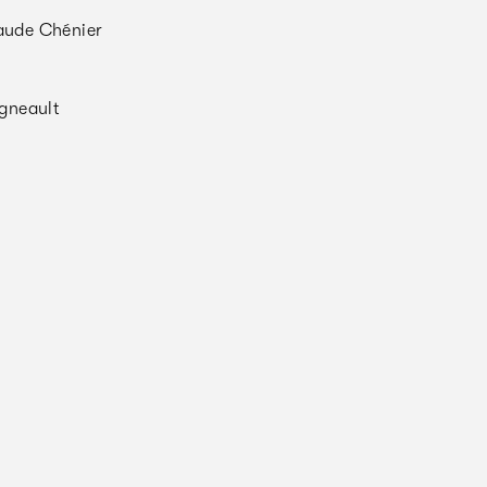
ude Chénier
gneault