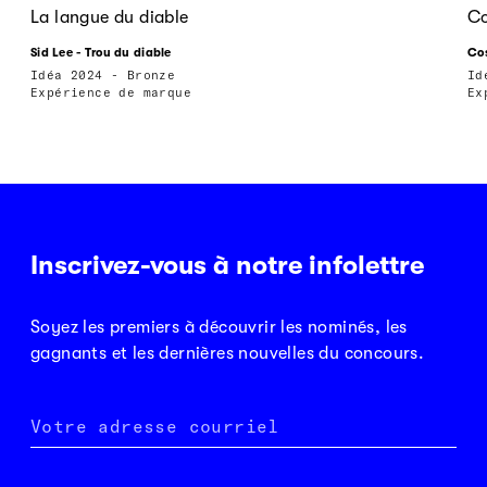
La langue du diable
Co
Sid Lee - Trou du diable
Cos
Idéa 2024 - Bronze
Id
Expérience de marque
Ex
Inscrivez-vous à notre infolettre
Soyez les premiers à découvrir les nominés, les
gagnants et les dernières nouvelles du concours.
Votre adresse courriel