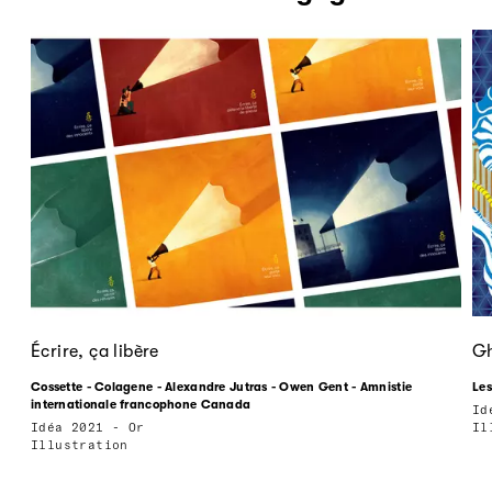
Écrire, ça libère
Gh
Cossette - Colagene - Alexandre Jutras - Owen Gent - Amnistie
Les
internationale francophone Canada
Id
Idéa 2021 - Or
Il
Illustration