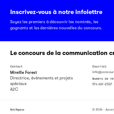
Inscrivez-vous à notre infolettre
Soyez les premiers à découvrir les nominés, les
gagnants et les dernières nouvelles du concours.
Le concours de la communication c
Contact
Courriel
info@concour
Mireille Forest
Directrice, événements et projets
Numéro de té
spéciaux
514 661-2537
A2C
Avis légaux
© 2026 - Assoc