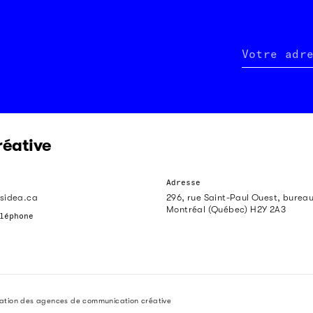
Votre adr
réative
Adresse
sidea.ca
296, rue Saint-Paul Ouest, burea
Montréal (Québec) H2Y 2A3
léphone
iation des agences de communication créative