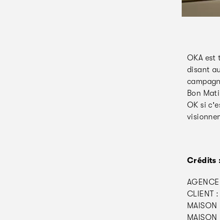
OKA est 
disant a
campagne
Bon Mati
OK si c'
visionne
Crédits 
AGENCE 
CLIENT :
MAISON 
MAISON 