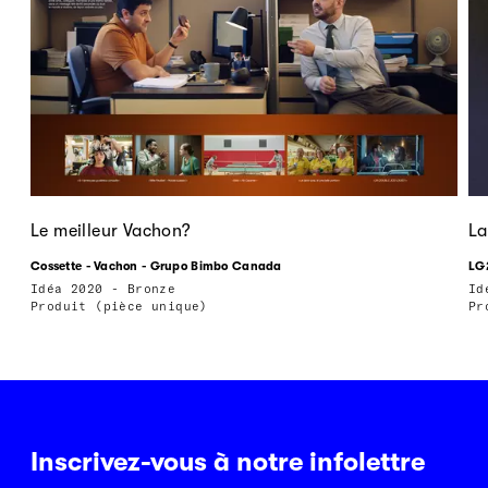
Le meilleur Vachon?
La
Cossette - Vachon - Grupo Bimbo Canada
LG2
Idéa 2020 - Bronze
Id
Produit (pièce unique)
Pr
Inscrivez-vous à notre infolettre