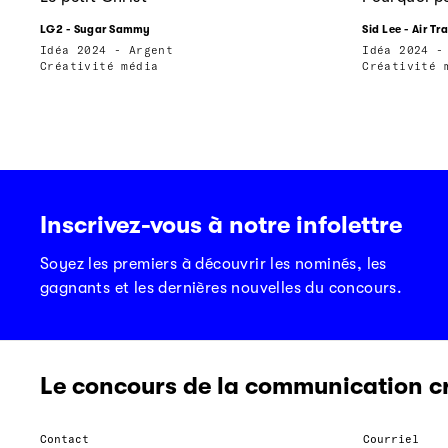
LG2 - Sugar Sammy
Sid Lee - Air Tr
Idéa 2024 - Argent
Idéa 2024 -
Créativité média
Créativité 
Inscrivez-vous à notre infolettre
Soyez les premiers à découvrir les nominés, les
gagnants et les dernières nouvelles du concours.
Le concours de la communication c
Contact
Courriel