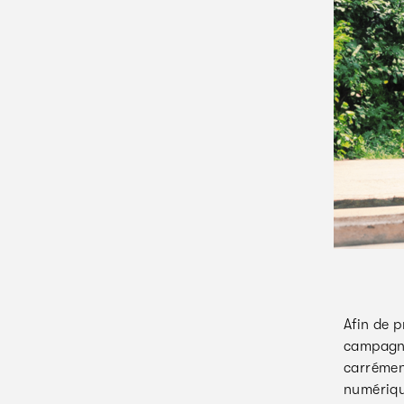
Afin de p
campagne
carrément
numérique