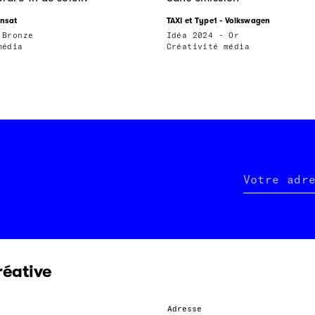
ansat
TAXI et Type1 - Volkswagen
 Bronze
Idéa 2024 - Or
média
Créativité média
Votre adr
réative
Adresse