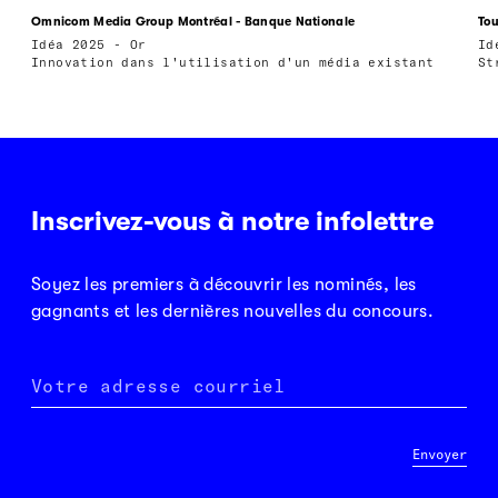
Omnicom Media Group Montréal - Banque Nationale
Tou
Idéa 2025 - Or
Id
Innovation dans l'utilisation d'un média existant
St
Inscrivez-vous à notre infolettre
Soyez les premiers à découvrir les nominés, les
gagnants et les dernières nouvelles du concours.
Votre adresse courriel
Envoyer