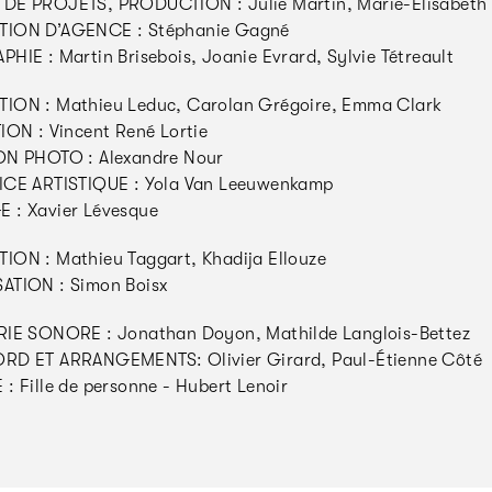
E PROJETS, PRODUCTION : Julie Martin, Marie-Elisabeth
ION D’AGENCE : Stéphanie Gagné
HIE : Martin Brisebois, Joanie Evrard, Sylvie Tétreault
ION : Mathieu Leduc, Carolan Grégoire, Emma Clark
ION : Vincent René Lortie
ON PHOTO : Alexandre Nour
ICE ARTISTIQUE : Yola Van Leeuwenkamp
 : Xavier Lévesque
ON : Mathieu Taggart, Khadija Ellouze
ATION : Simon Boisx
IE SONORE : Jonathan Doyon, Mathilde Langlois-Bettez
RD ET ARRANGEMENTS: Olivier Girard, Paul-Étienne Côté
: Fille de personne - Hubert Lenoir