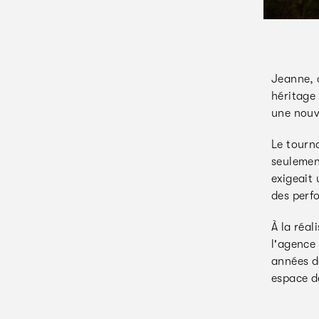
Jeanne, c
héritage 
une nouve
Le tourna
seulemen
exigeait 
des perfo
À la réal
l'agence 
années de
espace de