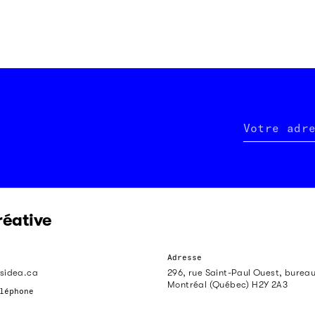
Votre adr
réative
Adresse
sidea.ca
296, rue Saint-Paul Ouest, burea
Montréal (Québec) H2Y 2A3
léphone