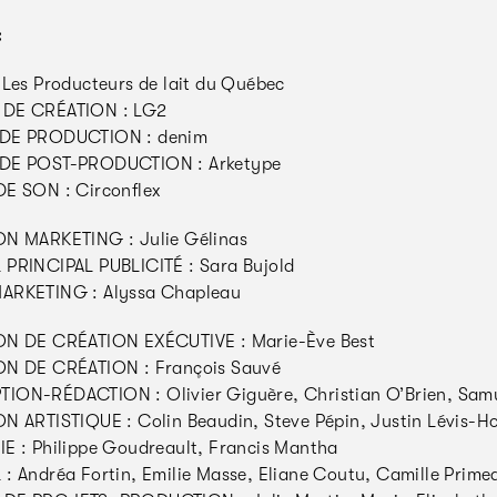
:
 Les Producteurs de lait du Québec
DE CRÉATION : LG2
DE PRODUCTION : denim
DE POST-PRODUCTION : Arketype
E SON : Circonflex
N MARKETING : Julie Gélinas
PRINCIPAL PUBLICITÉ : Sara Bujold
ARKETING : Alyssa Chapleau
ON DE CRÉATION EXÉCUTIVE : Marie-Ève Best
ON DE CRÉATION : François Sauvé
ON-RÉDACTION : Olivier Giguère, Christian O’Brien, Sam
N ARTISTIQUE : Colin Beaudin, Steve Pépin, Justin Lévis-Hou
E : Philippe Goudreault, Francis Mantha
: Andréa Fortin, Emilie Masse, Eliane Coutu, Camille Primea