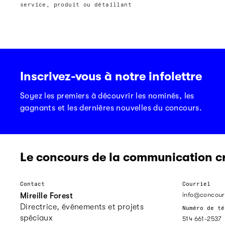
service, produit ou détaillant
Inscrivez-vous à notre infolettre
Soyez les premiers à découvrir les nominés, les
gagnants et les dernières nouvelles du concours.
Le concours de la communication c
Contact
Courriel
info@concour
Mireille Forest
Directrice, événements et projets
Numéro de té
spéciaux
514 661-2537