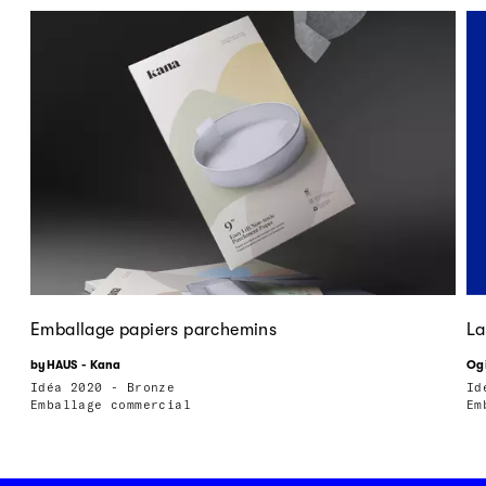
Emballage papiers parchemins
La
byHAUS - Kana
Og
Idéa 2020 - Bronze
Id
Emballage commercial
Em