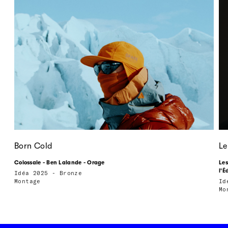
Born Cold
Le
Colossale - Ben Lalande - Orage
Les
l'É
Idéa 2025 - Bronze
Montage
Id
Mo