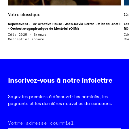
Votre classique
Co
Supersavant - Tux Creative House - Jean-David Perron - Michaël Anctil
Lam
- Orchestre symphonique de Montréal (OSM)
RO
Idéa 2025 - Bronze
Id
Conception sonore
Co
Inscrivez-vous à notre infolettre
Soyez les premiers à découvrir les nominés, les
gagnants et les dernières nouvelles du concours.
Votre adresse courriel