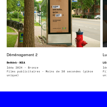
Déménagement 2
Lu
Rethink - IKEA
LG
Idéa 2024 - Bronze
Id
Films publicitaires – Moins de 30 secondes (pièce
Fi
unique)
un