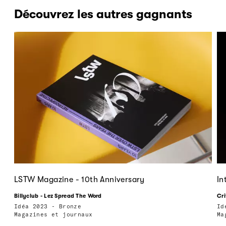
Découvrez les autres gagnants
LSTW Magazine - 10th Anniversary
In
Billyclub - Lez Spread The Word
Cri
Idéa 2023 - Bronze
Id
Magazines et journaux
Ma