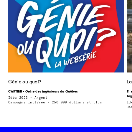
Génie ou quoi?
La
CARTIER - Ordre des ingénieurs du Québec
The
To
Idéa 2023 - Argent
Campagne intégrée - 250 000 dollars et plus
Id
Ca