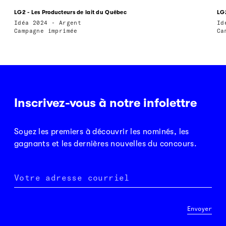
LG2 - Les Producteurs de lait du Québec
LG2
Idéa 2024 - Argent
Id
Campagne imprimée
Ca
Inscrivez-vous à notre infolettre
Soyez les premiers à découvrir les nominés, les
gagnants et les dernières nouvelles du concours.
Votre adresse courriel
Envoyer