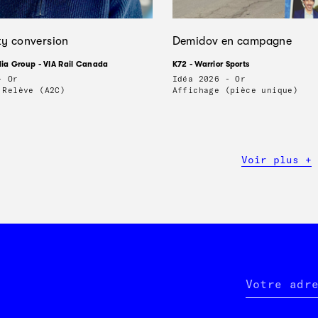
ty conversion
Demidov en campagne
a Group - VIA Rail Canada
K72 - Warrior Sports
- Or
Idéa 2026 - Or
 Relève (A2C)
Affichage (pièce unique)
Voir plus +
Votre adr