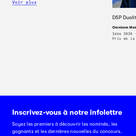
Voir plus
DSP Duali
Omnicom Medi
Idéa 2026 
Prix de la
Inscrivez-vous à notre infolettre
Soyez les premiers à découvrir les nominés, les
gagnants et les dernières nouvelles du concours.